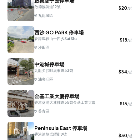
啟德雙子匯停車場
啟德協調道12號
$
20
/起
九龍城區
西沙 GO PARK 停車場
香港馬鞍山十四乡Sai Sha
$
18
/起
沙田區
中港城停車場
九龍尖沙咀廣東道33號
$
34
/起
油尖旺區
金基工業大廈停車場
香港葵涌大連排道35號金基工業大廈
$
15
/起
葵青區
Peninsula East 停車場
香港油塘崇耀街9號
$
30
/起