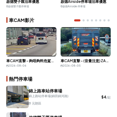
啟德雙子匯泊車優惠
啟德Airside停車場泊車優惠
啟德雙子匯停車場
啟德Airside 停車場
車CAM影片
車CAM直擊 - 夠唔夠料危駕？你兩個有咩恩怨情仇？
車CAM直擊 - (音量注意) ZA2515 有車係後面仲想強行倒車出返去？
2026-08-06
2026-08-05
熱門停車場
錦上路車站停車場
錦上路站停車場(錦田錦河路)
$
4
/起
元朗區