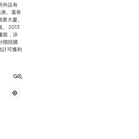
另外設有
基座。還有
商業大廈。
 2013
層樓面，涉
年分階段購
，估計可獲利