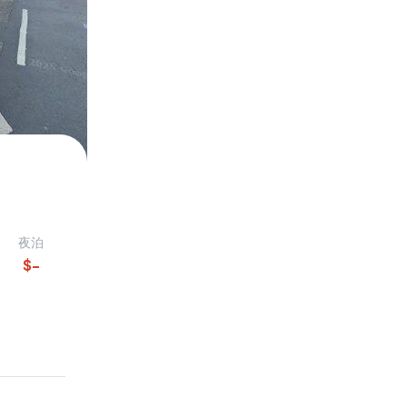
夜泊
$
-