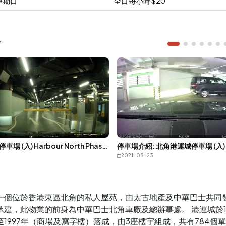
星期日
全日
每小時
$
20
片
北角匯一期停車場 (入) Harbour North Phase 1 Carpark in North Point (In)
停車場介紹: 北角港運城停車場 (入)
2021-08-23
一個位於香港東區北角的私人屋苑，由太古地產及中華巴士共同
承建，此物業的前身為中華巴士北角車廠及總辦事處。 港運城於19
至1997年（商場及寫字樓）落成，由3座樓宇組成，共有784個