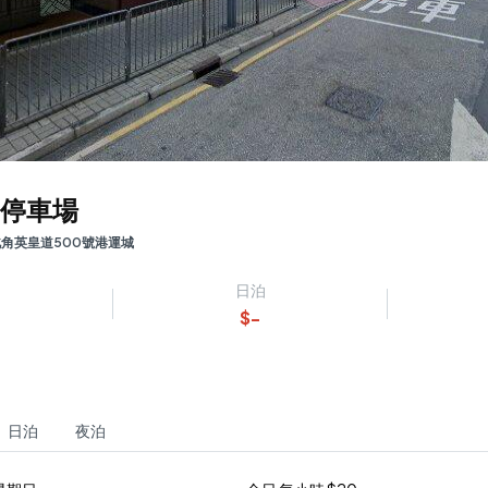
停車場
北角英皇道500號港運城
日泊
$
-
日泊
夜泊