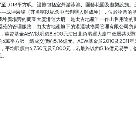
97至1,018平方呎。設施包括室外游泳池、園藝花園及遊樂設施。
——成坤廣場（其名稱以紀念中巴創辦人顏成坤），位於物業的
成坤廣場旁的商業大廈港運大廈，是太古地產唯一作出售用途的
屋苑的管理服務，由太古地產旗下的港運城物業管理有限公司負責。
日，英資基金AEW以呎價8,600元沽出北角港運大廈中低層共3
6萬平方呎，總成交價約5.16億元。AEW基金於2010及2011
，平均呎價由6,750元及7,000元，若最終以約5.16億元易手
元。