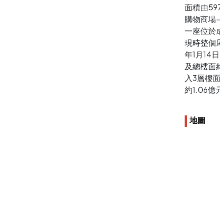
面積由5
購物商場
一座位於
現時整個
年1月14
及總樓面約
入3層樓面
約1.06億
地圖