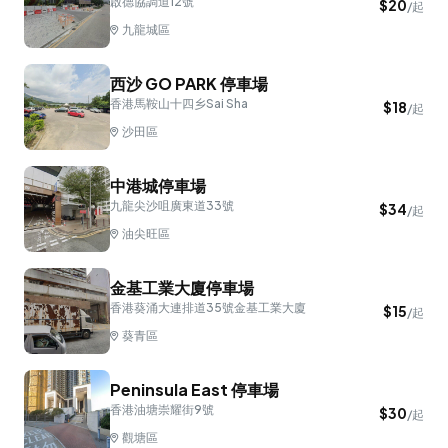
啟德協調道12號
$
20
/起
九龍城區
西沙 GO PARK 停車場
香港馬鞍山十四乡Sai Sha
$
18
/起
沙田區
中港城停車場
九龍尖沙咀廣東道33號
$
34
/起
油尖旺區
金基工業大廈停車場
香港葵涌大連排道35號金基工業大廈
$
15
/起
葵青區
Peninsula East 停車場
香港油塘崇耀街9號
$
30
/起
觀塘區