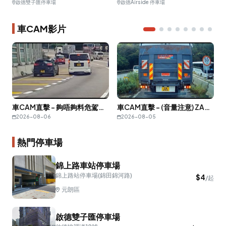
啟德雙子匯停車場
啟德Airside 停車場
車CAM影片
車CAM直擊 - 夠唔夠料危駕？你兩個有咩恩怨情仇？
車CAM直擊 - (音量注意) ZA2515 有車係後面仲想強行倒車出返去？
2026-08-06
2026-08-05
熱門停車場
錦上路車站停車場
錦上路站停車場(錦田錦河路)
$
4
/起
元朗區
啟德雙子匯停車場