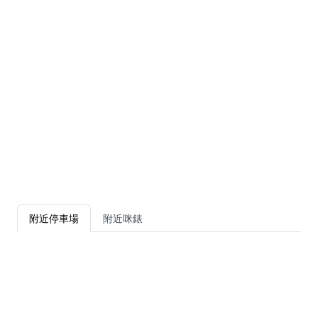
附近停車場
附近咪錶
源禾路體育館停車場
沙田源禾路8號
$
1
/起
沙田區