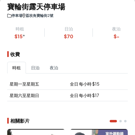
寶輪街露天停車場
停車場
荔枝角寶輪街2號
時租
日泊
夜泊
+
$
15
$
70
$
-
收費
時租
日泊
夜泊
星期一至星期五
全日
每小時
$
15
星期六至星期日
全日
每小時
$
17
相關影片