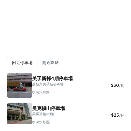
附近停車場
附近咪錶
美孚新邨4期停車場
荔枝角美孚新邨4期
$
30
/起
深水埗區
曼克頓山停車場
美孚寶輪街1號
$
25
/起
深水埗區